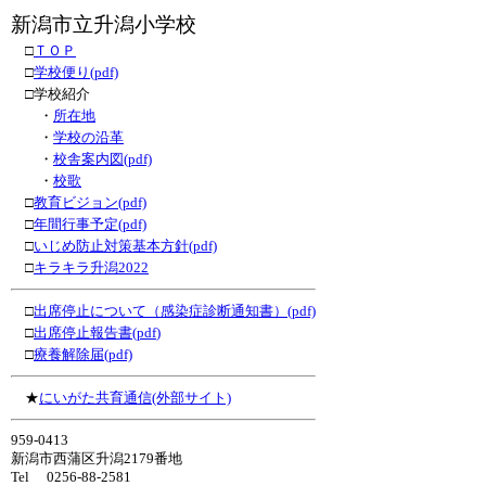
新潟市立升潟小学校
□
ＴＯＰ
□
学校便り(pdf)
□学校紹介
・
所在地
・
学校の沿革
・
校舎案内図(pdf)
・
校歌
□
教育ビジョン(pdf)
□
年間行事予定(pdf)
□
いじめ防止対策基本方針(pdf)
□
キラキラ升潟2022
□
出席停止について（感染症診断通知書）(pdf)
□
出席停止報告書(pdf
)
□
療養解除届(pdf)
★
にいがた共育通信(外部サイト)
959-0413
新潟市西蒲区升潟2179番地
Tel 0256-88-2581